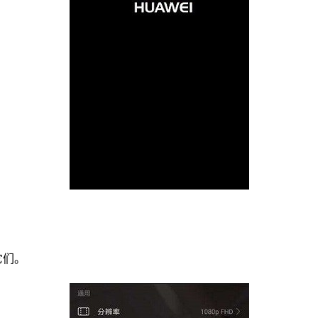
它们。
。