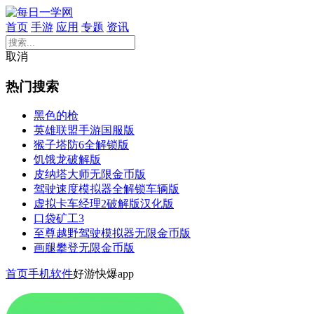
首页
手游
应用
专题
资讯
取消
热门搜索
黑色的枪
英雄联盟手游国服版
猴子塔防6全解锁版
饥饿龙破解版
皮纳塔大师无限金币版
驾驶速度模拟器全解锁车辆版
虚拟卡车经理2破解版汉化版
口袋矿工3
至尊越野驾驶模拟器无限金币版
画腿攀登无限金币版
首页
手机软件
好游快爆app