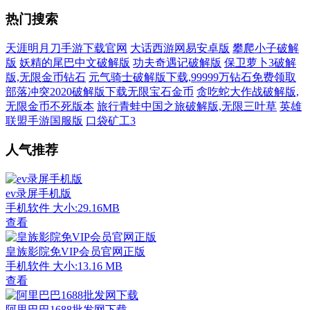
热门搜索
天涯明月刀手游下载官网
大话西游网易安卓版
攀爬小子破解
版
妖精的尾巴中文破解版
功夫奇遇记破解版
保卫萝卜3破解
版,无限金币钻石
元气骑士破解版下载,99999万钻石免费领取
部落冲突2020破解版下载无限宝石金币
贪吃蛇大作战破解版,
无限金币不死版本
旅行青蛙中国之旅破解版,无限三叶草
英雄
联盟手游国服版
口袋矿工3
人气推荐
ev录屏手机版
手机软件
大小:29.16MB
查看
皇族影院免VIP会员官网正版
手机软件
大小:13.16 MB
查看
阿里巴巴1688批发网下载