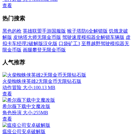
查看
热门搜索
黑色的枪
英雄联盟手游国服版
猴子塔防6全解锁版
饥饿龙破
解版
皮纳塔大师无限金币版
驾驶速度模拟器全解锁车辆版
虚
拟卡车经理2破解版汉化版
口袋矿工3
至尊越野驾驶模拟器无
限金币版
画腿攀登无限金币版
人气推荐
火柴蜘蛛侠英雄2无限金币无限钻石版
动作冒险
大小:100.13 MB
查看
希尔薇下载中文魔改版
角色扮演
大小:255MB
查看
瘟疫公司安卓破解版