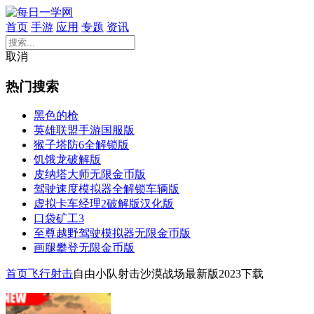
首页
手游
应用
专题
资讯
取消
热门搜索
黑色的枪
英雄联盟手游国服版
猴子塔防6全解锁版
饥饿龙破解版
皮纳塔大师无限金币版
驾驶速度模拟器全解锁车辆版
虚拟卡车经理2破解版汉化版
口袋矿工3
至尊越野驾驶模拟器无限金币版
画腿攀登无限金币版
首页
飞行射击
自由小队射击沙漠战场最新版2023下载