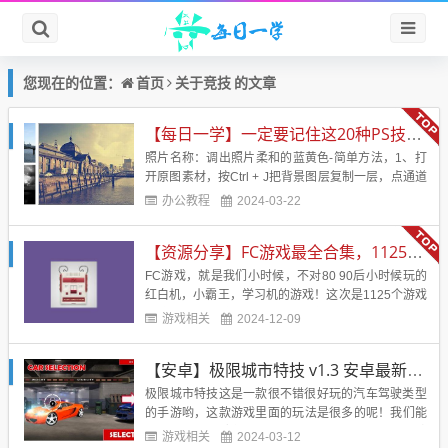
首页
竞技
您现在的位置：
关于
的文章
【每日一学】一定要记住这20种PS技术！！！会让你的照片美的不行
照片名称：调出照片柔和的蓝黄色-简单方法，1、打
开原图素材，按Ctrl + J把背景图层复制一层，点通道
面板，选择蓝色通道，图像 > 应用图像，图层为背
办公教程
2024-03-22
景，混合为正片叠底，不透明度50%，反相打
钩， 2、回到图层面板，创建曲线调整图层，蓝通
【资源分享】FC游戏最全合集，1125个游戏
道：44，182，红通道：89，108&nb...
FC游戏，就是我们小时候，不对80 90后小时候玩的
红白机，小霸王，学习机的游戏！这次是1125个游戏
合集，应该是市面上见到的最全的合集了！带模拟
游戏相关
2024-12-09
器！电脑直接解压后运行模拟器，然后运行即可！回
味小时候的味道！游戏名字：FC经典游戏游戏大小：
【安卓】极限城市特技 v1.3 安卓最新版免费
246 MB游戏版本：应该是最全版本了。支持系统：电
脑【游戏...
极限城市特技这是一款很不错很好玩的汽车驾驶类型
的手游哟，这款游戏里面的玩法是很多的呢！我们能
够在这里面驾驶各种炫酷强力的赛车展开刺激的冒险
游戏相关
2024-03-12