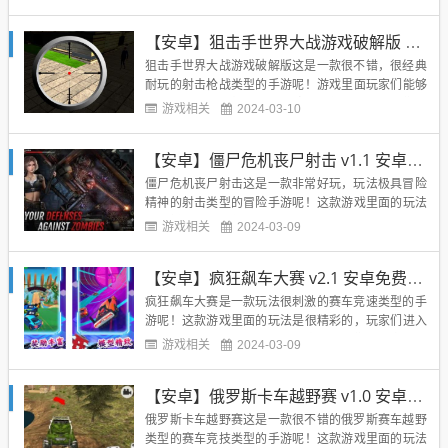
竞技挑战呢！游戏里面的关卡是很多的，超多的任务
等你来免费的领取哟，游戏里面的操作也是很简单的
【安卓】狙击手世界大战游戏破解版 v1.0 福利版免费玩
哟，超多的福利免费领取！同时这款游戏的操作也是
很简易的呢，无数的玩法等你...
狙击手世界大战游戏破解版这是一款很不错，很经典
耐玩的射击枪战类型的手游呢！游戏里面玩家们能够
体验到最极致独特的射击冒险哦，然后这里面我们将
游戏相关
2024-03-10
拿起手中的狙击枪去执行各种的任务呢，并且游戏里
面各种激情的对抗也是很多刺激的呢，超多好玩的热
【安卓】僵尸危机丧尸射击 v1.1 安卓免费版下载
血玩法，等你来挑战哟！把握战争的节奏，然后对抗
各种强大的敌人，让你展现...
僵尸危机丧尸射击这是一款非常好玩，玩法极具冒险
精神的射击类型的冒险手游呢！这款游戏里面的玩法
是多样化的哦，然后这个世界是充满危机的，会有很
游戏相关
2024-03-09
多很多的僵尸在这里随时随地会攻破我们的领地呢，
游戏里面的玩法是非常不错的，玩法也是很全面的
【安卓】疯狂飙车大赛 v2.1 安卓免费版下载
哟，超多的精彩瞬间等你来尝试看看，消灭所有的僵
尸就是我们的任务呢，完成任...
疯狂飙车大赛是一款玩法很刺激的赛车竞速类型的手
游呢！这款游戏里面的玩法是很精彩的，玩家们进入
游戏里面的时候能够体验到其中带给我们的无穷魅力
游戏相关
2024-03-09
呢！并且游戏里面非常逼真的游戏画面绝对能够让所
有的玩家们都感受到身临其境的感受呢，游戏里面的
【安卓】俄罗斯卡车越野赛 v1.0 安卓最新版下载
玩法也是很多的呢，操作层面来说相对而言比较简
单，会碰到诸多强劲的对手，...
俄罗斯卡车越野赛这是一款很不错的俄罗斯赛车越野
类型的赛车竞技类型的手游呢！这款游戏里面的玩法