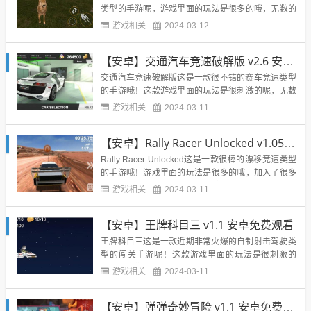
类型的手游呢，游戏里面的玩法是很多的哦，无数的
冒险等你来体验游戏带给我们的魅力无限！我们进入
游戏相关
2024-03-12
游戏里面的时候将会扮演一名猎人呢，在森林里面展
开各种的狩猎冒险呢，超多的玩法，让你尽情的享受
【安卓】交通汽车竞速破解版 v2.6 安卓免费版
其中，还有很多真实的玩法等你来尝试看看呢，尽情
的体验其中的魅力无限，最...
交通汽车竞速破解版这是一款很不错的赛车竞速类型
的手游哦！这款游戏里面的玩法是很刺激的呢，无数
的玩法让你享受游戏带给我们的魅力无限，我们还能
游戏相关
2024-03-11
够通过闯关获得到很多的道具呢，不断的改装提升自
己的赛车，然后赢得更多的奖励呢！无数的玩法，炫
【安卓】Rally Racer Unlocked v1.05 免费版免费玩
酷的车辆让你免费领取，海量的玩法等你去尝试看
看，让你免费的体验游戏的激...
Rally Racer Unlocked这是一款很棒的漂移竞速类型
的手游哦！游戏里面的玩法是很多的哦，加入了很多
炫酷的赛车车技等你去展开冒险体验哦，并且这里面
游戏相关
2024-03-11
的很多赛道都是很刺激的呢，让你能够享受到游戏带
给我们的无限魅力！精彩的赛车冒险玩法，多种不同
【安卓】王牌科目三 v1.1 安卓免费观看
的模式，等你来尝试看看，无限的福利让你享受游戏
里面...
王牌科目三这是一款近期非常火爆的自制射击驾驶类
型的闯关手游呢！这款游戏里面的玩法是很刺激的
哦，玩家们能够体验到很多科目三的新梗玩法呢，玩
游戏相关
2024-03-11
家们进入游戏里面的时候将扮演游戏里面主人公展开
最为刺激的射击驾驶之旅呢，无数的玩法等你来尝试
【安卓】弹弹奇妙冒险 v1.1 安卓免费下载
看看，超多的游戏关卡等你来尝试体验，耐心的享受