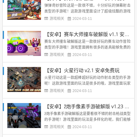
游戏带给我们的无穷冒险哦，...
弹弹奇妙冒险这是一款很不错，十分好玩的弹幕射击
类型的手游呢！这款游戏里面设计了超级炫酷的游戏
场景呢，并且游戏里面的玩法所拥有的关卡也是极多
游戏相关
2024-03-11
的，无数的挑战等你去尝试看看，游戏里面还有诸多
的角色等你来展开体验呢，并且这里面的装备也是很
【安卓】赛车大师撞车破解版 v1.1 安卓免费下载
多的，都是超级刺激的哦，让你享受到最极致的游戏
冒险体验哦，等你领取其中...
赛车大师撞车破解版这是一款很好玩的赛车动作冒险
类型的手游哦！游戏里面拥有很多的道具能够免费的
提供给玩家们进行使用哦，并且这里面的观看也是很
游戏相关
2024-03-11
多的呢，超多的玩法等你来体验呢，同时游戏里面我
们还能够自由的组装自己的专属赛车哦，游戏里面的
【安卓】火星行动 v2.1 安卓免费玩
我们能够在赛道里面进行无限的冲刺哦，展开属于自
己的游戏冒险呢，超级的好...
火星行动这是一款超棒超好玩的动作射击类型的手游
呢！这款游戏里面的玩法是很多的哦，游戏里面玩家
们将会来到未来的一个时代呢，然后我们所处的星球
游戏相关
2024-03-11
早已经是一片末日啦，我们需要收集各种的资源来组
建自己的军队，然后和各种的虫族进行最为刺激的战
【安卓】ž炮手像素手游破解版 v1.23 安卓福利版
争呢，不断的夺回更多的土地，让自己还有自己的军
队能够更好的生存下去哦，...
ž炮手像素手游破解版这是要看很不错的射击枪战类型
的手游呢！游戏里面的玩法是多样化的呢，我们能够
在这里面使用各种的武器装备去消灭各种强大的僵尸
游戏相关
2024-03-11
呢，然后游戏里面的关卡是很多的，在规定的时间里