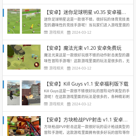
体验哦，无数的玩法得你来尝试看看，并且这款游戏
里面的玩法是很多样的哦，各种的福利都有呢！我们
【安卓】迷你足球明星 v0.35 安卓福利版下载
每天都能够领取到很多的奖励哦，游戏里面所设计的
场景也是3D的建模呢，真...
迷你足球明星这是一款很不错，很好玩的体育竞技类
型的趣味性的竞技手游呢！当玩家们进入游戏里面的
时候，需要去控制各种的角色，展开最为精彩刺激的
游戏相关
2024-03-12
冒险呢，并且游戏里面我们需要在足球场里面去抢敌
人的足球，然后将足球运送到敌方的领域里面，找到
【安卓】魔法光束 v1.20 安卓免费玩
合适的时间然后去进行射击呢，真的是超级的好玩
呢，让所有的玩家们都体验到...
魔法光束这是一款很好玩很不错的动作射击类型的趣
味性冒险手游哦！这款游戏里面的玩法是很多的，无
数的冒险等你来尝试看看哦，玩家们进入游戏里面将
游戏相关
2024-03-12
会化身成为一名魔法师呢，然后去执行各种的任务以
及冒险哦，我们需要灵活的走位，去躲开敌人的攻击
【安卓】Kill Guys v1.1 安卓福利版下载
呢，超级多好玩的玩法让你去尝试看看，体验到无尽
的冒险哦，还能够通过学习...
Kill Guys这是一款很不错很好玩的冒险动作类型的手
游呢！在这款游戏里面的玩法是很多的，各种精彩刺
激的冒险任务等你去进行体验其中的无穷魅力哦，同
游戏相关
2024-03-12
时游戏里面我们能够携带各种各样不同的武器装备进
行闯关呢，我们能够展现自己强力的操作，使用各种
【安卓】方块枪战PVP射击 v1.1 安卓福利版
精妙的枪法去消灭各种的敌人哦，游戏里面采用了3D
的技术来进行...
方块枪战PVP射击这是一款很好玩的设计枪战类型的
冒险手游呢，这款游戏里面拥有很多好玩的冒险等你