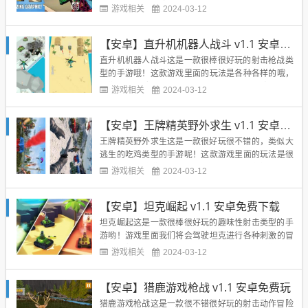
来进行刺激的冒险体验哦，并且游戏里面还拥有很多
游戏相关
2024-03-12
好玩的关卡等你来尝试体验看看哦，超多的福利免费
领取，这里面会提供超多的枪支给玩家们去进行射击
【安卓】直升机机器人战斗 v1.1 安卓免费下载
体验呢，无穷无尽的福利玩法，让你尽情的享受其中
带给我们的射击快感哦，...
直升机机器人战斗这是一款很棒很好玩的射击枪战类
型的手游哦！这款游戏里面的玩法是各种各样的哦，
我们将会驾驶直升飞机展开最刺激的战斗冒险，并且
游戏相关
2024-03-12
我们的直升机里面将会装载各种型号的导弹以及各种
的机枪哦，超多好玩的冒险等你来体验！而且游戏里
【安卓】王牌精英野外求生 v1.1 安卓福利版下载
面的关卡也是很多的，每一关都有很多的救援任务等
你去尝试看看，非常的不错...
王牌精英野外求生这是一款很好玩很不错的，类似大
逃生的吃鸡类型的手游呢！这款游戏里面的玩法是很
多的哟，玩家们将降临到荒岛上面，收集各种的装
游戏相关
2024-03-12
备，然后去面对各种的敌人展开刺激的冒险哦，还有
很多的玩法等你去尝试冒险看看哟！游戏里面我们将
【安卓】坦克崛起 v1.1 安卓免费下载
会展开最为享受的游戏冒险体验呢，各种的武器装
备，等你来免费的领取呢，享受...
坦克崛起这是一款很棒很好玩的趣味性射击类型的手
游哟！游戏里面我们将会驾驶坦克进行各种刺激的冒
险哦，超多的玩法让你尽情的享受游戏带给我们的刺
游戏相关
2024-03-12
激快感！并且这里面的玩法有点类似于坦克大战的玩
法呢，无数的冒险，游戏里面采用了立体3D的冒险
【安卓】猎鹿游戏枪战 v1.1 安卓免费玩
哦，超多的玩法等你去尝试看看，超多的游戏冒险体
验，让你尽情的享受其中，...
猎鹿游戏枪战这是一款很不错很好玩的射击动作冒险