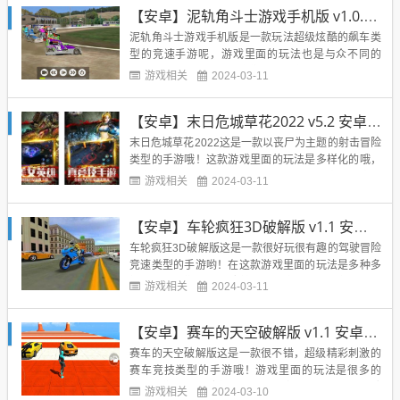
面击杀的僵尸越多的话最终的奖励结算也是很多丰富
【安卓】泥轨角斗士游戏手机版 v1.0.5 免费版免费下载
的，无数的玩法让你尽情的享受其中呢，能够解锁各
种的角色造型呢，等你来...
泥轨角斗士游戏手机版是一款玩法超级炫酷的飙车类
型的竞速手游呢，游戏里面的玩法也是与众不同的
哦，尽情的让所有的玩家们体验到飙车的快感呢！同
游戏相关
2024-03-11
时这款游戏里面采用了全新的引擎来进行打造的，无
数的玩法，让你享受其中的无穷魅力呢，游戏里面还
【安卓】末日危城草花2022 v5.2 安卓免费玩
有很多的赛道等你来进行冒险哦，能够尽情的锻炼我
们的赛车技术呢，挑战各种的...
末日危城草花2022这是一款以丧尸为主题的射击冒险
类型的手游哦！这款游戏里面的玩法是多样化的哦，
玩家们进入游戏里面的时候能够享受到其中的无穷魅
游戏相关
2024-03-11
力呢，同时为了能让剩下的人类能够生存下去，我们
需要拿起各种强大的武器去对抗各种的丧尸呢，然后
【安卓】车轮疯狂3D破解版 v1.1 安卓免费玩
游戏里面的福利也是很多的哦，每天登陆游戏即可领
取到呢，无穷的玩法等...
车轮疯狂3D破解版这是一款很好玩很有趣的驾驶冒险
竞速类型的手游哟！在这款游戏里面的玩法是多种多
样的哦，我们能够驾驶着自己的摩托车参加各种的任
游戏相关
2024-03-11
务挑战呢，然后游戏里面的关卡是很多很多的，尽情
的等待所有的玩家们去尝试体验其中的无穷冒险呢，
【安卓】赛车的天空破解版 v1.1 安卓免费下载
并且游戏里面的我们能够在各种的赛道上面疾驰，但
是最重要的还得是注意安...
赛车的天空破解版这是一款很不错，超级精彩刺激的
赛车竞技类型的手游哦！游戏里面的玩法是很多的
哟，我们能够驾驶各种的车辆来完成精彩的车里驾驶
游戏相关
2024-03-10