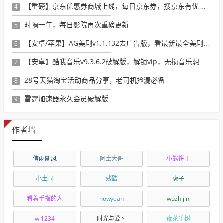
【重磅】京东优惠券商城上线，每日京东券，搜京东有优惠的商品
4
时隔一年，每日影院再次重磅更新
5
【安卓/苹果】AG美剧v1.1.132去广告版，看最新最全美剧选这个就行了！
6
【安卓】酷我音乐v9.3.6.2破解版，解锁vip，无损音乐想下就下！
7
28号天猫淘宝活动商品分享，老司机捡漏必备
8
雷霆加速器永久会员破解版
9
作者墙
信雨随风
阿土大哥
小熊饼干
小土司
残酷
虎子
看着手指的人
howyeah
wuzhijin
wl1234
时光与爱丶
夜花千树