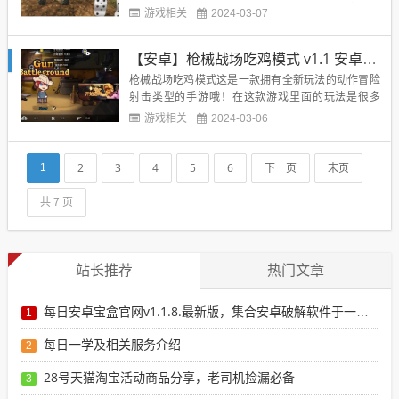
是多样化的哦，玩家们进入游戏里面的时候肯定能够
游戏相关
2024-03-07
体验到其中的无限精彩哦，游戏里面的玩法是很多
的，我们进入的时候能够从多种的车辆里面进行选择
【安卓】枪械战场吃鸡模式 v1.1 安卓免费下载
自己所爱的，然后再去执行各种的冒险任务呢，超多
的好玩驾驶玩法等你来尝试看...
枪械战场吃鸡模式这是一款拥有全新玩法的动作冒险
射击类型的手游哦！在这款游戏里面的玩法是很多
的，当我们进入游戏里面的时候必须在地图里面搜寻
游戏相关
2024-03-06
各种的资源为己用哦，有医疗物品、武器等等的装备
都散落在地图里面，然后就是需要小心谨慎一点啦，
地图里面所有人都将会是我们的敌人，成为我们吃鸡
2
3
4
5
6
下一页
末页
1
路上的障碍物哦，将之一一的...
共 7 页
站长推荐
热门文章
每日安卓宝盒官网v1.1.8.最新版，集合安卓破解软件于一体，新增全网搜索引擎
1
每日一学及相关服务介绍
2
28号天猫淘宝活动商品分享，老司机捡漏必备
3