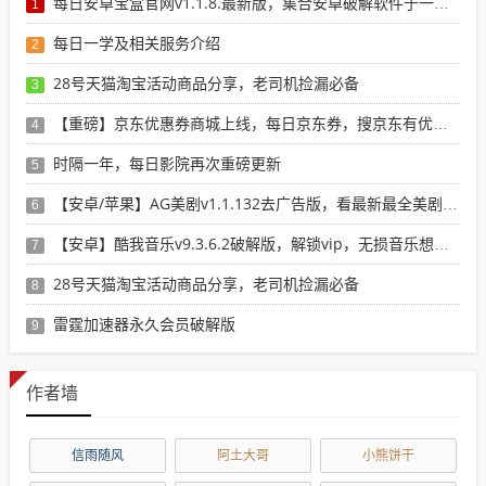
每日安卓宝盒官网v1.1.8.最新版，集合安卓破解软件于一体，新增全网搜索引擎
1
每日一学及相关服务介绍
2
28号天猫淘宝活动商品分享，老司机捡漏必备
3
【重磅】京东优惠券商城上线，每日京东券，搜京东有优惠的商品
4
时隔一年，每日影院再次重磅更新
5
【安卓/苹果】AG美剧v1.1.132去广告版，看最新最全美剧选这个就行了！
6
【安卓】酷我音乐v9.3.6.2破解版，解锁vip，无损音乐想下就下！
7
28号天猫淘宝活动商品分享，老司机捡漏必备
8
雷霆加速器永久会员破解版
9
作者墙
信雨随风
阿土大哥
小熊饼干