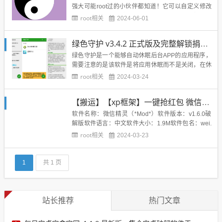
强大可能root过的小伙伴都知道！它可以自定义修改
主题，字体，微信防撤回，抢红包等等一系列超级强
root相关
2024-06-01
大的功能。但是它有个前提，就是必须root才能使
用！现在的手机安全性越来越高，root成本也变得大
绿色守护 v3.4.2 正式版及完整解锁捐赠版
了！最典型的就是华为root还需要解锁Bootload...
绿色守护是一个能够自动休眠后台APP的应用程序，
需要注意的是该软件是将应用休眠而不是关闭，在休
眠之后APP部分功能依然能够被系统调用（例如GCM
root相关
2024-03-24
特性），在用户不使用这些软件时减少应用后台活
动，达到减少后台消耗流量和电量的问题。Greenify *
【搬运】【xp框架】一键抢红包 微信精灵（*Mod*）v1.6.0破解版 ★无需积分/任意激活
ROOT* ，绿色守护，休眠进程和省电必备神器！最佳
控...
软件名称：微信精灵（*Mod*）软件版本：v1.6.0破
解版软件语言：中文软件大小：1.9M软件包名：wei.
xin.wxjl支持系统：Android 2.2+及更高版本 此版本感
root相关
2024-03-23
谢大神[周少爷]破解，无需积分，任意输入数字，即可
注册，欢迎各位机友下载。微信辅助应用，具有如下
功能：·自动抢红包·一键...
1
共 1 页
站长推荐
热门文章