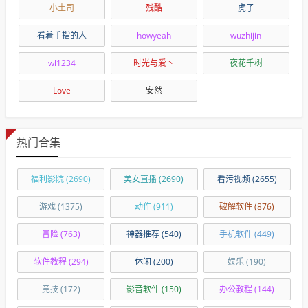
小土司
残酷
虎子
看着手指的人
howyeah
wuzhijin
wl1234
时光与爱丶
夜花千树
Love
安然
热门合集
福利影院
(2690)
美女直播
(2690)
看污视频
(2655)
游戏
(1375)
动作
(911)
破解软件
(876)
冒险
(763)
神器推荐
(540)
手机软件
(449)
软件教程
(294)
休闲
(200)
娱乐
(190)
竞技
(172)
影音软件
(150)
办公教程
(144)