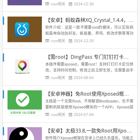
特的挂载机制(systemless)，通过Magisk管理器刷入
root相关
2024-12-30
Magisk补丁可以不修改系统实现超级权限且不影响O
TA。如其他很多安卓神器一样，Magisk这款App诞生
【安卓】蚂蚁森林XQ_Crystal_1.4.4，自动加好友、偷能量、养鸡、修改步数
于安卓开发者云集的海外XDA...
软件介绍：这是一款不需要root的模块，可以实现蚂
蚁森林自动加好友、偷能量、养鸡、修改步数等等功
能！需要xp框架、edxp或转生支持注意需使用xp框
root相关
2024-12-20
架、edxp或转生具体的使用教程可以下载网盘里的文
件，下载完成后给后缀改成.mp4就可以播放了！因为
【需root】DingPass 专门钉钉打卡的xposed插件
蓝奏设置了不给上传视频！https://wwe.la...
本插件需要xposed，需要root！支持钉钉打卡定位修
改，支持时间控制，修改之后立即生效，无需重启手
机。无需在设置中开启“模拟位置”权限下载地址：...
root相关
2024-08-04
【安卓神器】免Root使用Xposed框架，太极·东皇钟·v5.2.0
太极是一个无需Root、不用解锁Bootloader，也不需
要刷机就能使用Xposed模块的一个APP。Xposed是
Android系统上久负盛名的一个框架，它给了普通用
root相关
2024-07-04
户任意 DIY 系统的能力；比如典型的微信防撤回、自
动抢红包、修改主题字体，以及模拟位置等等等等。
【安卓】太极33.8,一款免Root用Xposed框架的应用
不过，使用Xposed的前提条件...
软件简介Xposed框架在安卓上已经久负盛名，功能之