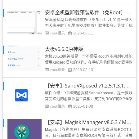
速的进行刷机哦！简直不要太好用了，在用户们使用
这款软件的时候还能够很好的保护我们的隐私哦，不
安卓全机型卸载预装软件（免Root）v1.01
用担心我们的手机私密信息会被泄露出去呢，软件很
简单就能够轻易上手...
安卓全机型卸载预装软件（免Root）v1.01是一款因
为大家平时手机里面预装的原厂软件太多，导致手机
卡顿或者单纯只是讨厌原厂乱安装的软件，希望得到
root相关
2025-03-11
一个纯净的手机环境。所以这款软件就诞生了，帮助
大家完美卸载移除原厂多余软件。安卓机型卸载多余
太极v6.5.0原神版
原厂软件好帮手,操作简单.链接: https://pan.ba...
太极v6.5.0原神版是一个不需要Root也不用刷机就能
使用Xposed模块的软件。在手机刷机解锁root变得也
来越麻烦和专业化得时代，喜欢搞机的人也越来越
root相关
2025-02-13
少，希望这款通过剥离Xposed框架修改app本身功能
的太极可以给大家带来便利。 蓝奏链接：https://taich
【安卓】SandVXposed v1.2.5.1.3.1.7.7，免root的XP框架
i.lanzou...
软件介绍：XP框架虚拟机SandVXposed，是一款非
常受欢迎的虚拟沙盒工具箱，支持免ROOT的XP框架
虚拟机软件，支持应用多开，外置存储等功能，免除
root相关
2025-01-08
一些安卓的内部限制，让应用拥有更多的扩展功能。
使用功能也很简单，界面没有任何的广告的，而且免
【安卓】Magisk Manager v8.0.3 / Magisk v21.1.0面具安卓root工具
费好用，喜欢的可以试试。软件截图：下载地址：...
Magisk（俗称面具）免费开源的安卓系统ROOT工
具，目前获取最新安卓版ROOT权限有效方式，其独