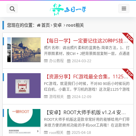
首页
安卓
root相关
您现在的位置：
【每日一学】一定要记住这20种PS技术！！！会让你的照片美的不行
照片名称：调出照片柔和的蓝黄色-简单方法，1、打
开原图素材，按Ctrl + J把背景图层复制一层，点通道
面板，选择蓝色通道，图像 > 应用图像，图层为背
办公教程
2024-03-22
景，混合为正片叠底，不透明度50%，反相打
钩， 2、回到图层面板，创建曲线调整图层，蓝通
【资源分享】FC游戏最全合集，1125个游戏
道：44，182，红通道：89，108&nb...
FC游戏，就是我们小时候，不对80 90后小时候玩的
红白机，小霸王，学习机的游戏！这次是1125个游戏
合集，应该是市面上见到的最全的合集了！带模拟
游戏相关
2024-12-09
器！电脑直接解压后运行模拟器，然后运行即可！回
味小时候的味道！游戏名字：FC经典游戏游戏大小：
【安卓】ROOT大师手机版 v1.2.4 安卓最新版
246 MB游戏版本：应该是最全版本了。支持系统：电
脑【游戏...
ROOT大师手机版这是款非常好用的能够给用户们带
来很方便的刷机功能的手机root工具哦！在这款软件
里面打开之后就能够进行一键手机机型的匹配然后快
root相关
2025-04-18