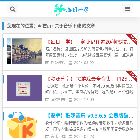
首页
音乐下载
您现在的位置：
关于
的文章
【每日一学】一定要记住这20种PS技术！！！会让你的照片美的不行
照片名称：调出照片柔和的蓝黄色-简单方法，1、打
开原图素材，按Ctrl + J把背景图层复制一层，点通道
面板，选择蓝色通道，图像 > 应用图像，图层为背
办公教程
2024-03-22
景，混合为正片叠底，不透明度50%，反相打
钩， 2、回到图层面板，创建曲线调整图层，蓝通
【资源分享】FC游戏最全合集，1125个游戏
道：44，182，红通道：89，108&nb...
FC游戏，就是我们小时候，不对80 90后小时候玩的
红白机，小霸王，学习机的游戏！这次是1125个游戏
合集，应该是市面上见到的最全的合集了！带模拟
游戏相关
2024-12-09
器！电脑直接解压后运行模拟器，然后运行即可！回
味小时候的味道！游戏名字：FC经典游戏游戏大小：
【安卓】酷我音乐_v9.3.6.5_会员版破解最新会员版本，登录解锁vip，无损音乐想下就下！
246 MB游戏版本：应该是最全版本了。支持系统：电
脑【游戏...
软件介绍：酷我音乐作为老牌的音乐软件，歌多音质
好！用的人也是超级多，经常有人说某某音乐没办法
下载，那么试试安然带来的这个软件就行了！本版介
音乐下载
2025-01-23