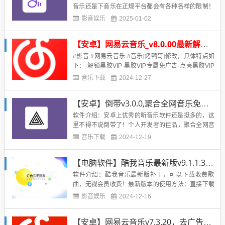
音乐还是下音乐在正规平台都会有各种各样的限制！
而魔音Morin这款神器，就可以很好地解决这个限
影音娱乐
2025-01-02
制！不论是免费听音乐，还是免费下载需要付费的音
乐，它强大的四接口引擎都可以完美的给予支持。界
【安卓】网易云音乐_v8.0.00最新解锁黑胶高级版本
面十分清爽，使用流畅！软件截图：首先，我们打开
软件，无需安装，一键直...
#影音 #网易云音乐 #音乐[烤鸭哥]修改，具体特点如
下：·解锁黑胶VIP·黑胶VIP专属免广告·点亮黑胶VIP
图标·黑胶VIP专属音效·黑胶VIP专属动效·黑胶VIP专
音乐下载
2024-12-27
属皮肤·解锁无版权歌曲·QQ可正常登录...
【安卓】倒带v3.0.0,聚合全网音乐免费下载
软件介绍：安卓上优秀的听音乐软件还是挺多的，这
里不得不说倒带了！个人开发者的佳品，聚合全网音
乐解析，可以免费下载，免费听！mv，歌词，支持网
音乐下载
2024-12-19
易云歌单获取，QQ音乐获取，自定义背景，克隆即是
下载！已修复bug！软件截图：下载地址：...
【电脑软件】酷我音乐最新版v9.1.1.3破解绿色版，可下载收费歌曲！
软件介绍：酷我音乐最新版补丁，可以下载收费歌
曲，无视会员收费！最新版本的使用方法：直接下载
压缩包，解压后，运行绿化再将kwmusic.exe复制替
影音娱乐
2024-12-16
换到bin文件夹下即可更新说明：v9.1.3.01、【视
频】视频新增相关推荐及评论功能2、【长音频】儿
【安卓】网易云音乐v7.3.20，去广告精简版本地vip黑胶版
童专区、小说专区内容升级3、【评论】评论相关内