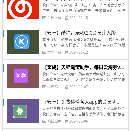
容优化...
软件介绍：去启动广告，切屏广告、去本地音乐考拉
广告；去除搜索界面横幅广告、去歌单界面会员推
广；精简侧边栏、精简设置页面、去除发现页横幅；
音乐下载
2024-12-15
点亮黑椒会员（仅为好看），去云村Tab，去视频Ta
b；去升级检测，去第三方推送SDK，去不必要的权
【安卓】酷狗音乐v9.2.0会员注入版
限服务；软件截图：下载地址：...
软件介绍：酷狗音乐v9.2.0会员版本，可以听vip歌
曲，可以下载无损音乐！本版是注入共享账号的版
本，理论不会太长久，大家爽一时是一时！使用方
音乐下载
2024-12-12
法：下载安装后，首次进入授予权限，点击开启宝
藏，然后退出软件，再重新进入即可！这一步完成
【重磅】天猫淘宝助手，每日爱淘券v3.3.1，大额优惠券，购买立返现金，随便就省好几百
后，就可以免费听下各种vip了！会自动登录一个账
号！不便之处就是不能够...
软件介绍：更新说明：购买商品后赠送积分，积分可
以直接申请提现！！使用的是原生开发，比之前的要
流畅很多很多！软件集合了所有的天猫和淘宝优惠商
优惠福利
2024-12-07
品，所有优惠商品都是直接天猫和淘宝购买，不存在
风险！商品都是人工审核后发布的，采集的也是别人
【安卓】免费体验各大app的会员功能，你确定你不来？
团队每天更新的，所以品质有保障！大额券有很多，
使用也超级简单，直接淘宝...
大家经常白嫖各种破解软件的都知道，为了体验各个
软件的会员，去广告，去推荐等等功能，我们踏足各
种论坛，经常引擎搜索一个遍，也找不到靠谱的软
系统应用
2024-12-06
件！经常下载一些莫名其妙的东西，或者下载下来不