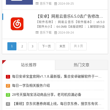
不用愁了！软件截图：下载地址：https://www.lanzou
音乐下载
2024-09-25
s.com/i88l20j...
【安卓】网易云音乐6.5.0去广告修改版，点亮年费会员图标等
【软件名称】：网易云音乐【软件版本】：v6.5.0
【软件大小】：64.0MB【本版说明】：1.解锁部分会
员功能，点亮会员图标，音效动效、主题皮肤免费用
音乐下载
2024-09-24
2.禁止后台偷偷下载广告文件 应该没广告了3.去除启
动页丶首页丶发现丶评论区的广告不留白4.去除我的
页面Tab栏5.去除部分界面会员相关的banner...
2
3
下一页
末页
1
共 3 页
站长推荐
热门文章
每日安卓宝盒官网v1.1.8.最新版，集合安卓破解软件于一体，新增全网搜索引擎
1
每日一学及相关服务介绍
2
28号天猫淘宝活动商品分享，老司机捡漏必备
3
【重磅】京东优惠券商城上线，每日京东券，搜京东有优惠的商品
4