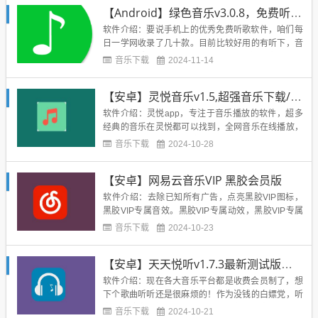
能用也是常有的事！为了避免这种情况的发生，我们
【Android】绿色音乐v3.0.8，免费听全网音乐，大小仅1.8M
推出了卓聚app破解应用市场！所谓破解也不完全正
确，准确说应该叫做会员体...
软件介绍：要说手机上的优秀免费听歌软件，咱们每
日一学网收录了几十款。目前比较好用的有听下，音
友，酷我破解版等等今天再推荐一款，绿色音乐v3.0.
音乐下载
2024-11-14
8版本，可以免费听全网的音乐界面很好，音质也不
错，关键大小只有1.8M！缺点是不能下载软件截图：
【安卓】灵悦音乐v1.5,超强音乐下载/播放
下载地址：蓝奏：https://meiriyixue.lan...
软件介绍：灵悦app，专注于音乐播放的软件，超多
经典的音乐在灵悦都可以找到，全网音乐在线播放，
无损下载，网易，QQ，各大平台音乐均可免费下载！
音乐下载
2024-10-28
软件截图：下载地址：https://www.lanzous.com/ib83
a5c...
【安卓】网易云音乐VIP 黑胶会员版
软件介绍：去除已知所有广告，点亮黑胶VIP图标，
黑胶VIP专属音效。黑胶VIP专属动效，黑胶VIP专属
皮肤软件截图：下载地址：https://www.lanzous.com/
音乐下载
2024-10-23
ial3x3a...
【安卓】天天悦听v1.7.3最新测试版，超纯净音乐软件，免费听全网
软件介绍：现在各大音乐平台都是收费会员制了，想
下个歌曲听听还是很麻烦的！作为没钱的白嫖党，听
音乐花钱实在接受不了！所有就有各种大牛开发好用
音乐下载
2024-10-21