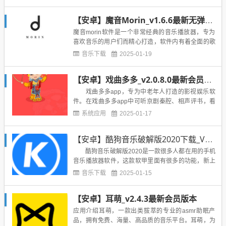
绍：【反正是全网最新版是会员版】 by 安然也不知
道是谁* 破解豪华VIP会员，登录即可显示VIP尊贵标
【安卓】魔音Morin_v1.6.6最新无弹窗版，所有音乐免费下载
识，免费畅享会员特权* 特别处理，支持海外使用、
显示灰色歌...
魔音morin软件是一个非常经典的音乐播放器，专为
喜欢音乐的用户们而精心打造，软件内有着全面的歌
曲资源，还有热门推荐，精选歌单等等，免费无损音
音乐下载
2025-01-19
质一定会带给大家完美的收听体验，全新乐库让你不
再为找资源而发愁。魔音morin软件特色全新界面，
【安卓】戏曲多多_v2.0.8.0最新会员版本
打造属于你的首页魔音Morin手机版首页入口提供创
建歌单，要什...
戏曲多多app，专为中老年人打造的影视娱乐软
件。在戏曲多多app中可听京剧秦腔、相声评书，看
最新的广场舞舞蹈教学和经典老电影等。基本简
系统应用
2025-01-17
介： 戏曲多多app拥有丰富的戏曲音乐、广场舞
舞蹈教学、京剧秦腔、相声评书、经典老电影等内
【安卓】酷狗音乐破解版2020下载_V10.3.5安卓免会员版本
容，是陪伴您休闲时光的好选择。 戏曲多多app
——中老年生活必备神器...
酷狗音乐破解版2020是一款很多人都在用的手机
音乐播放器软件，这款软甲里面有很多的功能，新上
线了在线演唱会，还有新增了今日热点的电台，还有
音乐下载
2025-01-15
小程序等等，专业蝰蛇音效让你听音乐的时候更加带
感，本次带来的是酷狗音乐破解版2020，破解了免会
【安卓】耳萌_v2.4.3最新会员版本
员的限制，你可以免费听收费的歌曲，有需要的可以
来下载体验。软件...
应用介绍耳萌，一款出类拔萃的专业的asmr助眠产
品，拥有免费、海量、高品质的音乐平台。耳萌，为