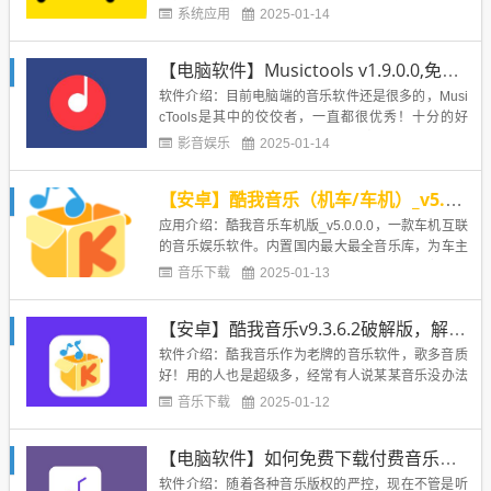
你提供同人音声、耳边悄悄话，角色扮演助眠曲、大
系统应用
2025-01-14
自然白噪音、放松轻音乐等多种音频，帮你阻挡外界
的嘈杂与喧闹，置身一座能催眠的小岛。【产品亮
【电脑软件】Musictools v1.9.0.0,免费下载全网音乐
点】1. 听着温柔音声安眠哄睡，同人音声、耳搔、舔
耳、安眠向、自然音等...
软件介绍：目前电脑端的音乐软件还是很多的，Musi
cTools是其中的佼佼者，一直都很优秀！十分的好
用！MusicTools，免费小巧的付费歌曲无损音乐下载
影音娱乐
2025-01-14
工具，采集音乐榜单，聚合音乐资源站接口搜索音
乐，免费试听下载收费歌曲无损音乐，支持批量下
【安卓】酷我音乐（机车/车机）_v5.0.0.0最新会员版本
载，播放下架歌曲、下载歌词、专辑封面等，由@He
aler...
应用介绍：酷我音乐车机版_v5.0.0.0，一款车机互联
的音乐娱乐软件。内置国内最大最全音乐库，为车主
带来海量潮流、经典热门音乐，还有3D美音、超重低
音乐下载
2025-01-13
音、虚拟现场、纯净人声四种场景音效，带来极致悦
耳音。修改内容：解锁vip会员，收费歌曲在线任意听
【安卓】酷我音乐v9.3.6.2破解版，解锁vip，无损音乐想下就下！
解锁版权专属歌曲在线任意听解锁已下架歌曲在线任
务听解锁...
软件介绍：酷我音乐作为老牌的音乐软件，歌多音质
好！用的人也是超级多，经常有人说某某音乐没办法
下载，那么试试这个就行了！可能本页面是全网收集
音乐下载
2025-01-12
酷我破解版最全的了，各个老版本都有！本版介绍：v
9.3.6.2 by 耗子, 押尾猫, 黑鹰* 破解豪华VIP会员，显
【电脑软件】如何免费下载付费音乐？试试魔音Morin电脑版v2.5.0.7
示VIP尊贵标识，免费畅享会员特权...
软件介绍：随着各种音乐版权的严控，现在不管是听