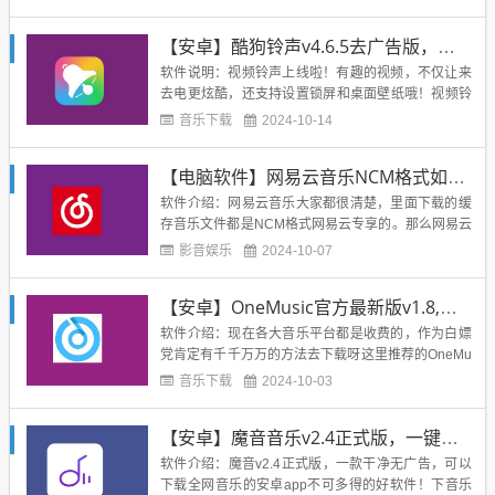
的音乐软件了！今天介绍的就是音乐类播放器天天悦
听！一看界面，就知道不是粗制滥造的货色！纯净的
【安卓】酷狗铃声v4.6.5去广告版，一键设置炫酷来电
页面，超好看的UI设计！内置5个搜索引擎，可以搜
全网的音乐，免费听免费...
软件说明：视频铃声上线啦！有趣的视频，不仅让来
去电更炫酷，还支持设置锁屏和桌面壁纸哦！视频铃
声把喜欢的短视频设置成来电&去电视频铃声，让打
音乐下载
2024-10-14
电话更加炫酷，还支持设置本地相册视频哦！软件截
图：下载地址：https://www.lanzous.com/i9q6ahi...
【电脑软件】网易云音乐NCM格式如何转MP3格式？
软件介绍：网易云音乐大家都很清楚，里面下载的缓
存音乐文件都是NCM格式网易云专享的。那么网易云
格式的NCM如何转为MP3格式以支持其他播放器或车
影音娱乐
2024-10-07
载呢？那么试试这款软件吧！NCM转MP3软件，可以
一键批量转载网易云音乐的格式为MP3格式！使用超
【安卓】OneMusic官方最新版v1.8,免费下载听高清无损音乐
级简单，直接将下载好的网易云音乐NCM格式文件拖
到此软件中...
软件介绍：现在各大音乐平台都是收费的，作为白嫖
党肯定有千千万万的方法去下载呀这里推荐的OneMu
sic，就是一款十分优秀的安卓端音乐下载神器，基本
音乐下载
2024-10-03
所有的歌曲都能下载无损音质的（部分可能不行）！
软件界面十分清爽，简单干净，没有任何广告！软件
【安卓】魔音音乐v2.4正式版，一键搜索下载全网音乐，可同步歌单
截图：下载地址：...
软件介绍：魔音v2.4正式版，一款干净无广告，可以
下载全网音乐的安卓app不可多得的好软件！下音乐