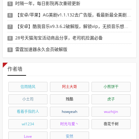
时隔一年，每日影院再次重磅更新
5
【安卓/苹果】AG美剧v1.1.132去广告版，看最新最全美剧选这个就行了！
6
【安卓】酷我音乐v9.3.6.2破解版，解锁vip，无损音乐想下就下！
7
28号天猫淘宝活动商品分享，老司机捡漏必备
8
雷霆加速器永久会员破解版
9
作者墙
信雨随风
阿土大哥
小熊饼干
小土司
残酷
虎子
看着手指的人
howyeah
wuzhijin
wl1234
时光与爱丶
夜花千树
Love
安然