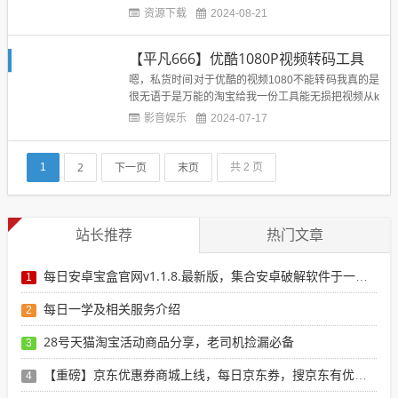
+歌词+MV下载地址：百度网盘 提取码：无...
资源下载
2024-08-21
【平凡666】优酷1080P视频转码工具
嗯，私货时间对于优酷的视频1080不能转码我真的是
很无语于是万能的淘宝给我一份工具能无损把视频从k
ux格式转换成MP4格式方便而且好用，下载优酷视频
影音娱乐
2024-07-17
必备组件！链接放出...
2
下一页
末页
1
共 2 页
站长推荐
热门文章
每日安卓宝盒官网v1.1.8.最新版，集合安卓破解软件于一体，新增全网搜索引擎
1
每日一学及相关服务介绍
2
28号天猫淘宝活动商品分享，老司机捡漏必备
3
【重磅】京东优惠券商城上线，每日京东券，搜京东有优惠的商品
4