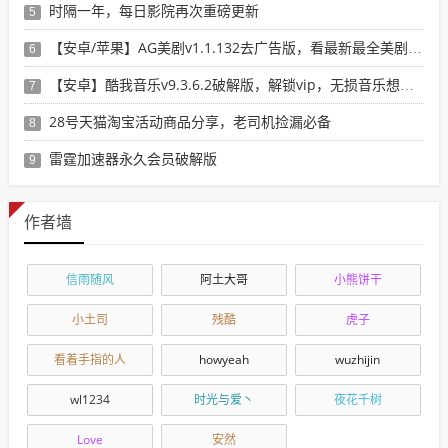
时隔一年，每日影院再次重磅更新
5
【安卓/苹果】AG美剧v1.1.132去广告版，看最新最全美剧选这个就行了！
6
【安卓】酷我音乐v9.3.6.2破解版，解锁vip，无损音乐想下就下！
7
28号天猫淘宝活动商品分享，老司机捡漏必备
8
雷霆加速器永久会员破解版
9
作者墙
信雨随风
阿土大哥
小熊饼干
小土司
残酷
虎子
看着手指的人
howyeah
wuzhijin
wl1234
时光与爱丶
夜花千树
Love
安然