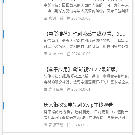
Q...
电影介绍：因因故来到美国唐人街的叶问，意外卷入
一场当地军方势力与华人武馆的纠纷，面对日益猖狂
的民族歧视与压迫，叶问挺身而出，在美国海军陆战
资源下载
2024-10-06
队军营拼死一战，以正宗咏春，向世界证明了中国功
夫。本次分享的是高清1280版本，超级清晰电影截
【电影推荐】韩剧流感在线观看，免费高清
图：播放地址：超级流畅，快进不卡顿http://www.tv3
65....
剧情简介：最近大家都在刷武汉流感的热点，其实大
可以不必惊慌，要相信自己的身体，相信国家的处置
能力。不信谣不传谣。这电影是13年的韩国电影，一
资源下载
2024-10-02
贯的韩式作风，也深刻反映了剧里流感爆发时的各种
人性！简介：一群东南亚偷渡客历经艰险来到韩国，
【盒子应用】i酷影视v1.2.7最新版，速度超级快的智能电视观影神器
但是整个集装箱内的偷渡客几乎全部死亡，只有一人
拖着羸弱的身体侥幸逃入...
软件介绍：i酷影视v1.2.7版，适用于电视盒子和智能
电视的观影神器，信哥亲测速度杠杠的！基本最全最
新的电视都可以搜到，当然了，这个是完全免费的！
盒子应用
2024-10-01
软件截图：下载地址：https://www.lanzous.com/i8s2
8ja 安卓手机版的建议使用无敌影视王：https://www.l
唐人街探案电视剧免vip在线观看
anzous...
挺不错的电视剧，逻辑满分，目前更新中，值得一
看！本链接直接无需vip即可在线观看！与爱奇艺同步
更新！在线观看地址：http://www.tv365.vip/vod/tv/Qb
资源下载
2024-09-29
NocH7lSz8pNX.html...