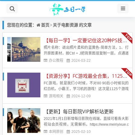
首页
电影资源
您现在的位置：
关于
的文章
【每日一学】一定要记住这20种PS技术！！！会让你的照片美的不行
照片名称：调出照片柔和的蓝黄色-简单方法，1、打
开原图素材，按Ctrl + J把背景图层复制一层，点通道
面板，选择蓝色通道，图像 > 应用图像，图层为背
办公教程
2024-03-22
景，混合为正片叠底，不透明度50%，反相打
钩， 2、回到图层面板，创建曲线调整图层，蓝通
【资源分享】FC游戏最全合集，1125个游戏
道：44，182，红通道：89，108&nb...
FC游戏，就是我们小时候，不对80 90后小时候玩的
红白机，小霸王，学习机的游戏！这次是1125个游戏
合集，应该是市面上见到的最全的合集了！带模拟
游戏相关
2024-12-09
器！电脑直接解压后运行模拟器，然后运行即可！回
味小时候的味道！游戏名字：FC经典游戏游戏大小：
【更新】每日影院VIP解析站更新
246 MB游戏版本：应该是最全版本了。支持系统：电
脑【游戏...
2021年1月1日新增每日影院在线端，直接可看各大影
视站会员视频，无需解析。https://www.meiriyixue.c
n/jx2021年1月2号更新1、新增5个接口，踢除无用及
本网原创
2025-02-10