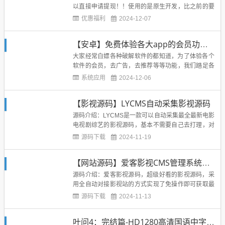
以直接申请提现！！使用的是原生开发，比之前的要
流畅很多很多！软件集合了所有的天猫和淘宝优惠商
优惠福利
2024-12-07
品，所有优惠商品都是直接天猫和淘宝购买，不存在
风险！商品都是人工审核后发布的，采集的也是别人
【安卓】免费体验各大app的会员功能，你确定你不来？
团队每天更新的，所以品质有保障！大额券有很多，
使用也超级简单，直接淘宝...
大家经常白嫖各种破解软件的都知道，为了体验各个
软件的会员，去广告，去推荐等等功能，我们踏足各
种论坛，经常引擎搜索一个遍，也找不到靠谱的软
系统应用
2024-12-06
件！经常下载一些莫名其妙的东西，或者下载下来不
能用也是常有的事！为了避免这种情况的发生，我们
【影视源码】LYCMS自动采集影视源码
推出了卓聚app破解应用市场！所谓破解也不完全正
确，准确说应该叫做会员体...
源码介绍：LYCMS是一款可以自动采集最全最新电影
电视剧综艺的影视源码，基本不需要自己去打理，对
接影视站，装完就可以使用！LYCMS基于ThinkPHP
源码下载
2024-11-19
5快速开发的管理CMS，完全放开双手自动采集影视
的程序。源码截图：使用安装：修改 【application/d
【网站源码】爱客影视CMS管理系统源码V2.0.2 全解无授权
atabase.php】数据库信息修改...
源码介绍：爱客影视源码，超级好看的影视源码，采
用全自动对接影视站的方式实现了免操作即可获取最
全最新的影视综艺内容，全部可免费观看！本版为2.
源码下载
2024-11-13
0.2修复版，已取消授权！修复了采集功能、尝鲜可自
动采集尝鲜、手动尝鲜采集、也可单独采集和上传。
叶问4：完结篇-HD1280高清国语中字版在线免费观看
后台采用layuicms框架后台采用layuicms框架增加Q