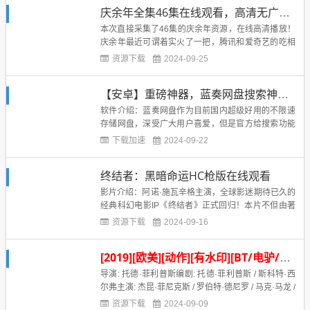
庆余年全集46集在线观看，高清无广告，速度快！
本次直接采集了46集的庆余年资源，在线高清播放！
庆余年最近可谓着实火了一把，腾讯和爱奇艺的吃相
之难看也让大众见识了一把，这不，现在会员看33
资源下载
2024-09-25
集，盗版的看46集了，真的不知道该怎么评价。别的
也不多说吧，反正咱也顾不上那么多，有的看咱就
【安卓】重磅神器，蓝奏网盘搜索神器，蓝奏吧v1.1,什么内容都能搜！！！
看，就是给自己省点钱，不愿意掏那冤枉钱去受气！
在线观看地址1：htt...
软件介绍：蓝奏网盘作为目前国内超级好用的不限速
存储网盘，深受广大用户喜爱，但是官方给搜索功能
关了！这是第三方大神自制的蓝奏网盘搜索软件，什
下载加速
2024-09-22
么软件都能搜到！超级好用！具体能下什么就不用我
多说了吧？ 可以看截图！软件截图：可以看出来，软
终结者：黑暗命运HC枪版在线观看
件的搜索界面十分友好！随便试了下咱们的无敌影视
王，嗯，搜索秒出！内容...
影片介绍：阿诺·施瓦辛格主演，全球影迷期待已久的
经典科幻电影IP《终结者》正式回归！本片不但由著
名科幻电影大师詹姆斯·卡梅隆监制，由实力导演蒂姆
资源下载
2024-09-16
·米勒（代表作《死侍》）执导，荧幕硬汉阿诺·施瓦
辛格也将携手最初的“莎拉·康纳”琳达·汉密尔顿重磅回
[2019][欧美][动作][有水印][BT/电驴/网盘下载][小丑][HD-MP4/2.85GB][官方英语中字][1080P高清韩版]
归！除拥有黄金阵容之外，本片在剧情方面更是《终
结者2:审...
导演: 托德·菲利普斯编剧: 托德·菲利普斯 / 斯科特·西
尔弗主演: 杰昆·菲尼克斯 / 罗伯特·德尼罗 / 马克·马龙 /
莎姬·贝兹 / 谢·惠根姆 / 弗兰西丝·康罗伊 / 布莱恩·考
资源下载
2024-09-09