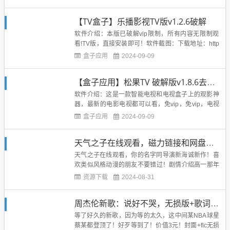
伦 / 布莱恩·泰里·亨利 / 布莱特·卡伦 / 道格拉斯·霍奇
斯 / 格伦·弗莱施勒 / 比尔·坎普 /...
【TV盒子】乐播影视TV版v1.2.6破解
软件介绍：本版已破解vip限制，所有内容无限制观
看!TV版，直接安装即可！软件截图：下载地址：http
s://www.lanzous.com/i79gtmd...
盒子应用
2024-09-09
【盒子应用】松果TV 破解版v1.8.6去广告，去p2p限制
软件介绍：这是一款智能电视和电视盒子上的观影神
器，最新的电影电视都可以看，免vip，免vip，电视
上必备！！！！超级好用，独有的P2P加速模式，速
盒子应用
2024-09-09
度贼快!本版本已去除P2P加速次数限制！无限次加速
使用，美滋滋！软件截图：...
天气之子在线观看，磁力链接和网盘链接
天气之子在线观看，你的名字同导演新海诚新作！喜
欢类似风格动漫的朋友不要错过！剧情介绍高一那年
夏天，帆高（醍醐虎汰朗配音）离开位在离岛的家
资源下载
2024-08-31
乡，独自一人来到东京，拮据的生活迫使他不得不找
份工作，最后来到一间专门出版奇怪超自然刊物的出
周杰伦新歌：说好不哭，无损版+歌词+MV网盘下载
版社担任写手。不久，东京开始下起连日大雨，仿佛
暗示着帆高不顺遂的未来，在...
等了好久的新歌，因为等的太久，这中间某NBA球星
蔡某都登顶了！好歹等到了！价值3元！封面+flc无损