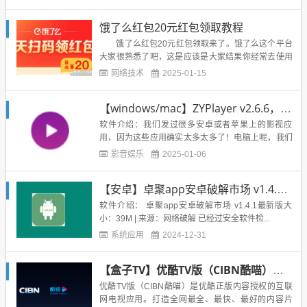
报毒接口2、接口一可选接口清晰度3、关闭手机版评
论弹幕弹幕你还在为看一部电影结果打开腾讯，优
饿了么红包20元红包领取教程
酷，乐视等等都要vip而苦...
饿了么红包20元红包领取来了。饿了么这个平台
大家很熟悉了吧，这是应该是大家结果你经常去使用
的外卖平台了，如今很多人都喜欢点外面，一是没时
网络技术
2025-01-15
间，二是方便快捷，三是再饿了么上面点外卖比较优
惠，而且没有还要红包领取，今天作者给大家带来一
【windows/mac】ZYPlayer v2.6.6，电脑端的影视软件
个可以饿了么红包20元红包领取方法，有需要的快来
看看。饿了么红包20...
软件介绍：我们发过很多安卓或者苹果上的影视应
用，因为这些应用确实太多太多了！电脑上呢，我们
也一直推荐咱们的每日影院，嘿嘿嘿嘿今天给大家推
影音娱乐
2025-01-06
荐一款支持windows和mac的开源影视应用，ZYPlay
er，采集超多资源网的资源，和我们每日影院采集的
【安卓】卓聚app安卓破解市场 v1.4.1最新版，蓝奏搜索神器，全网破解资源免费下
差不多，不过每日影院剔除了几个不怎么优质的资源
网这款软件...
软件介绍： 卓聚app安卓破解市场 v1.4.1最新版大
小：39M | 来源：网络破解 已经过安全软件检...
系统应用
2024-12-31
【盒子TV】优酷TV版（CIBN酷喵）【9.0.1.4最新版本】去除广告
优酷TV版（CIBN酷喵）是优酷正版内容授权的互联
网电视应用。打造全网最全、最快、最好的内容片