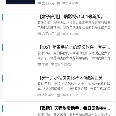
库，引领互联网电视内容文化潮流！新增精彩好内容
盒子应用
2024-12-30
《火星情报局5》《瞄准》《我们恋爱吧》《约定期
间爱上你》正在热播，大屏观看更畅快！家有酷喵，
【盒子应用】i酷影视v1.4.1最新版，速度超级快的智能电视观影神器
享看享玩！更新说明：1.视觉表达更生动 ，全新酷喵
品牌升级；2.沉浸...
软件介绍：i酷影视v1.4.1版，适用于电视盒子和智能
电视的观影神器，安然亲测速度杠杠的！基本最全最
新的电视都可以搜到，当然了，这个是完全免费的！
盒子应用
2024-12-30
安然好久（前几天刚发了）没发电视盒子的应用了，
大家看智能电视上现在都用什么看电视啊？今天安然
【IOS】苹果手机上的观影软件，套壳上架应用市场
推荐给大家的这款呢，画质好，速度快！可以试试！i
酷影视APP是...
软件介绍：我们推荐的安卓端的观影软件实在是太多
太多了，但是确实很少推荐苹果端的，后面我会不定
期的推荐一些苹果端的应用！毕竟咱现在可是双端手
苹果
2024-12-20
机都有的人了！/手动狗头今天要说的这款应用叫做Z
Q提醒！名字虽然叫ZQ提醒，但是却是一个套壳的影
【安卓】小精灵美化v5.8.0破解会员版， QQ美化辅助工具
音软件，可以看最全最新的影视剧综艺等等资源多且
全，采集好几家资源网...
软件名称：小精灵美化软件大小：30.87MB软件版
本：5.8.0测试机型：小米8软件介绍：一款手机QQ美
化辅助工具，通过这款软件，大家可以轻松制作出绚
各种美化
2024-12-12
丽的QQ主题！软件说明：解锁会员特权，会员功能免
费使用精简多余语言、去除内置更新提示软件截图：
【重磅】天猫淘宝助手，每日爱淘券v3.3.1，大额优惠券，购买立返现金，随便就省好几百
下载地址：...
软件介绍：更新说明：购买商品后赠送积分，积分可