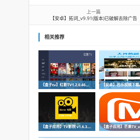
https://ws28.cn/f/3zwp0j5
优酷TV版（CIBN酷喵）
提取码：安然无恙
盒子应用
破解软件
神器推
标签：
安然无恙
来源:
版权归原作者所有，
温馨提示：
文章内容系作者个
上一篇
【安卓】拓词_v9.91(版本)已破解去除广告