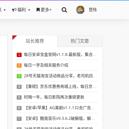
讯
福利
更多+
登陆
站长推荐
热门文章
每日安卓宝盒官网v1.1.8.最新版，集合安卓破解软件于一体，新增全网搜索引擎
1
每日一学及相关服务介绍
2
28号天猫淘宝活动商品分享，老司机捡漏必备
3
【重磅】京东优惠券商城上线，每日京东券，搜京东有优惠的商品
4
时隔一年，每日影院再次重磅更新
5
【安卓/苹果】AG美剧v1.1.132去广告版，看最新最全美剧选这个就行了！
6
【安卓】酷我音乐v9.3.6.2破解版，解锁vip，无损音乐想下就下！
7
28号天猫淘宝活动商品分享，老司机捡漏必备