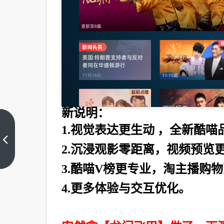
新说明：
【安卓】
1.视觉表达更生动 ，全新酷喵
拓词
2.沉浸观影零距离，视频预览
_v9.91(版
上一篇
本)已破
3.酷喵V榜更专业，淘主播购
解去除广
4.更多体验与交互优化。
告