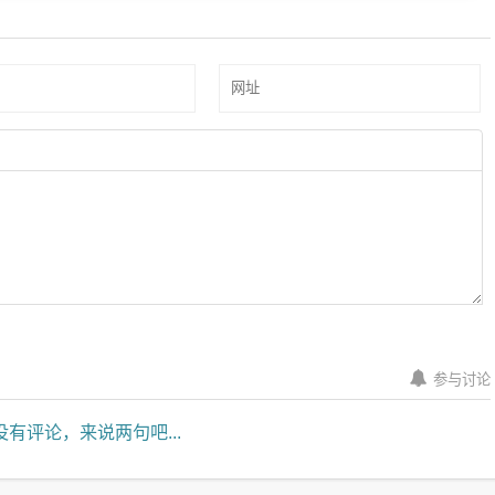
盒子应用
破解软件
神器推荐
电影资源
手机软件
软件教程
影音软件
【安卓】芭乐视频下载app最新版官方下载v1.30版本最新破解版绅士视频免费看
手机看片神器宅男必备-可以看电视直播的软件安卓版app下载v1.6
湖南芒果tv国际版vip破解版去广告高清蓝光版v6.4.13
【盒子应用】芒果TV_v5.10.801.383.3.DBEI_TVAPP.0.0_Release最新去广告版，非vip破解
【盒子应用】星火电视盒子版 v2.0.1.6，免费完全无广告版
【盒子】魔闪影院TV破解版（2.1.7最新版本）附带会员区密码哦！