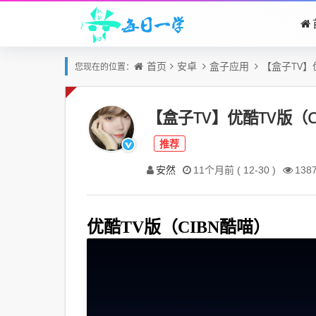
首页
安卓
盒子应用
【盒子TV】
您现在的位置：
【盒子TV】优酷TV版（C
推荐
安然
11个月前 ( 12-30 )
138
优酷TV版（CIBN酷喵）