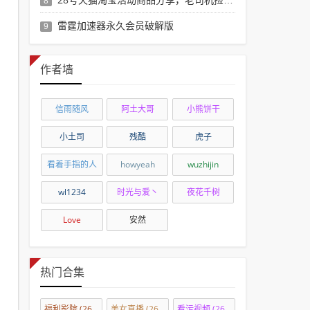
8
雷霆加速器永久会员破解版
9
作者墙
信雨随风
阿土大哥
小熊饼干
小土司
残酷
虎子
看着手指的人
howyeah
wuzhijin
wl1234
时光与爱丶
夜花千树
Love
安然
热门合集
福利影院
(2690)
美女直播
(2690)
看污视频
(2655)