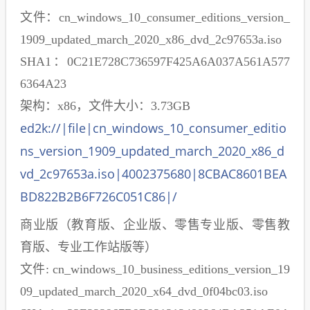
文件：cn_windows_10_consumer_editions_version_
1909_updated_march_2020_x86_dvd_2c97653a.iso
SHA1：0C21E728C736597F425A6A037A561A577
6364A23
架构：x86，文件大小：3.73GB
ed2k://|file|cn_windows_10_consumer_editio
ns_version_1909_updated_march_2020_x86_d
vd_2c97653a.iso|4002375680|8CBAC8601BEA
BD822B2B6F726C051C86|/
商业版（教育版、企业版、零售专业版、零售教
育版、专业工作站版等）
文件: cn_windows_10_business_editions_version_19
09_updated_march_2020_x64_dvd_0f04bc03.iso