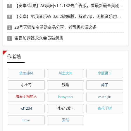
【安卓/苹果】AG美剧v1.1.132去广告版，看最新最全美剧选这个就行了！
6
【安卓】酷我音乐v9.3.6.2破解版，解锁vip，无损音乐想下就下！
7
28号天猫淘宝活动商品分享，老司机捡漏必备
8
雷霆加速器永久会员破解版
9
作者墙
信雨随风
阿土大哥
小熊饼干
小土司
残酷
虎子
看着手指的人
howyeah
wuzhijin
wl1234
时光与爱丶
夜花千树
Love
安然