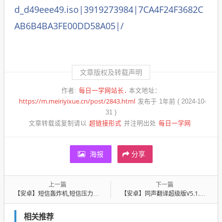
d_d49eee49.iso|3919273984|7CA4F24F3682C
AB6B4BA3FE00DD58A05|/
文章版权及转载声明
每日一学网站长
作者:
本文地址：
https://m.meiriyixue.cn/post/2843.html
发布于 1年前 ( 2024-10-
31 )
超链接形式
每日一学网
文章转载或复制请以
并注明出处
海报
分享
上一篇
下一篇
【安卓】短信轰炸机,短信压力测试最新可用版
【安卓】同声翻译超级版V5.1.6解锁VIP
相关推荐