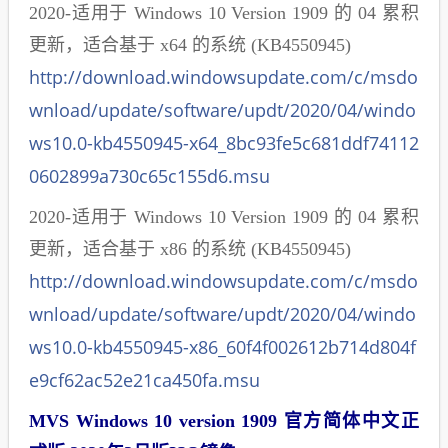
2020-适用于 Windows 10 Version 1909 的 04 累积
更新，适合基于 x64 的系统 (KB4550945)
http://download.windowsupdate.com/c/msdo
wnload/update/software/updt/2020/04/windo
ws10.0-kb4550945-x64_8bc93fe5c681ddf74112
0602899a730c65c155d6.msu
2020-适用于 Windows 10 Version 1909 的 04 累积
更新，适合基于 x86 的系统 (KB4550945)
http://download.windowsupdate.com/c/msdo
wnload/update/software/updt/2020/04/windo
ws10.0-kb4550945-x86_60f4f002612b714d804f
e9cf62ac52e21ca450fa.msu
MVS Windows 10 version 1909 官方简体中文正