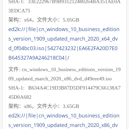
SHA-1: 33E222967B9B931212480264BA351AE0A
3EDCA75
架构：x64，文件大小：5.05GB
ed2k://|file|cn_windows_10_business_edition
s_version_1909_updated_march_2020_x64_dv
d_0f04bc03.iso|5427423232|EA6E2FA20D7E0
B645327A9A246218C04|/
文件: cn_windows_10_business_editions_version_19
09_updated_march_2020_x86_dvd_d49eee49.iso
SHA-1: B634A4C19D3B87D5DF914479C66138A7
45D0A682
架构：x86，文件大小：3.65GB
ed2k://|file|cn_windows_10_business_edition
s_version_1909_updated_march_2020_x86_dv