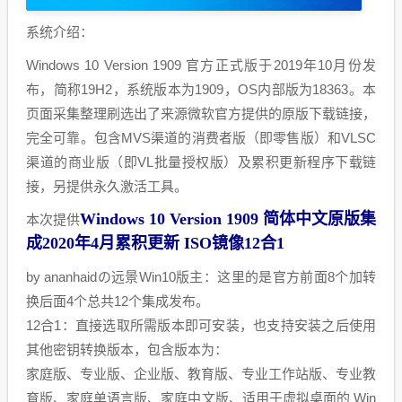
系统介绍：
Windows 10 Version 1909 官方正式版于2019年10月份发
布，简称19H2，系统版本为1909，OS内部版为18363。本
页面采集整理刷选出了来源微软官方提供的原版下载链接，
完全可靠。包含MVS渠道的消费者版（即零售版）和VLSC
渠道的商业版（即VL批量授权版）及累积更新程序下载链
接，另提供永久激活工具。
Windows 10 Version 1909 简体中文原版集
本次提供
成2020年4月累积更新 ISO镜像12合1
by ananhaidの远景Win10版主：这里的是官方前面8个加转
换后面4个总共12个集成发布。
12合1：直接选取所需版本即可安装，也支持安装之后使用
其他密钥转换版本，包含版本为：
家庭版、专业版、企业版、教育版、专业工作站版、专业教
育版、家庭单语言版、家庭中文版、适用于虚拟桌面的 Win