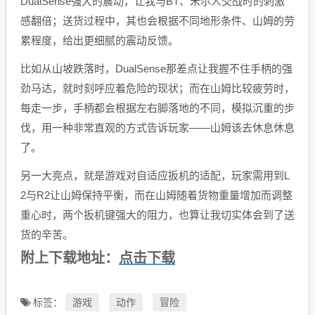
DualSense强大的震动，让我与BT、米尔人交战时的刺激
感翻倍；送货过程中，其也会根据不同地形条件、山姆的劳
累程度，给出更细腻的震动反馈。
比如从山坡跌落时，DualSense那差点让我握不住手柄的强
劲马达，就时刻呼应着危险的现状；而在山姆比较疲劳时，
每走一步，手柄都会根据左右脚落地的不同，模拟沉重的步
伐，用一种非常直观的方式告诉玩家——山姆该去休息休息
了。
另一大亮点，就是游戏对自适应扳机的适配，玩家需用到L
2与R2让山姆保持平衡，而在山姆随着货物重量增加而调整
重心时，两个扳机键强大的阻力，也算让我切实体会到了送
货的辛苦。
点击下载
附上下载地址：
游戏
动作
冒险
标签：