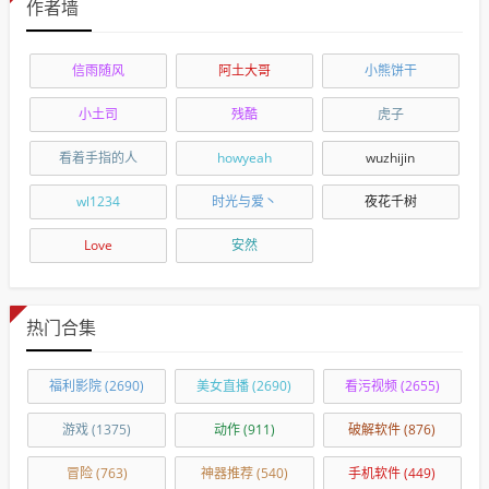
作者墙
信雨随风
阿土大哥
小熊饼干
小土司
残酷
虎子
看着手指的人
howyeah
wuzhijin
wl1234
时光与爱丶
夜花千树
Love
安然
热门合集
福利影院
(2690)
美女直播
(2690)
看污视频
(2655)
游戏
(1375)
动作
(911)
破解软件
(876)
冒险
(763)
神器推荐
(540)
手机软件
(449)