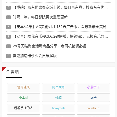
【重磅】京东优惠券商城上线，每日京东券，搜京东有优惠的商品
4
时隔一年，每日影院再次重磅更新
5
【安卓/苹果】AG美剧v1.1.132去广告版，看最新最全美剧选这个就行了！
6
【安卓】酷我音乐v9.3.6.2破解版，解锁vip，无损音乐想下就下！
7
28号天猫淘宝活动商品分享，老司机捡漏必备
8
雷霆加速器永久会员破解版
9
作者墙
信雨随风
阿土大哥
小熊饼干
小土司
残酷
虎子
看着手指的人
howyeah
wuzhijin