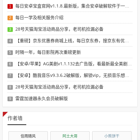
每日安卓宝盒官网v1.1.8.最新版，集合安卓破解软件于一体，新增全网搜索引擎
1
每日一学及相关服务介绍
2
28号天猫淘宝活动商品分享，老司机捡漏必备
3
【重磅】京东优惠券商城上线，每日京东券，搜京东有优惠的商品
4
时隔一年，每日影院再次重磅更新
5
【安卓/苹果】AG美剧v1.1.132去广告版，看最新最全美剧选这个就行了！
6
【安卓】酷我音乐v9.3.6.2破解版，解锁vip，无损音乐想下就下！
7
28号天猫淘宝活动商品分享，老司机捡漏必备
8
雷霆加速器永久会员破解版
9
作者墙
信雨随风
阿土大哥
小熊饼干