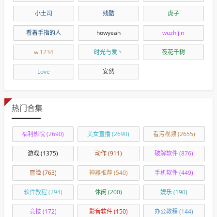
小土司
残酷
虎子
看着手指的人
howyeah
wuzhijin
wl1234
时光与爱丶
夜花千树
Love
安然
热门合集
福利影院
(2690)
美女直播
(2690)
看污视频
(2655)
游戏
(1375)
动作
(911)
破解软件
(876)
冒险
(763)
神器推荐
(540)
手机软件
(449)
软件教程
(294)
休闲
(200)
娱乐
(190)
竞技
(172)
影音软件
(150)
办公教程
(144)