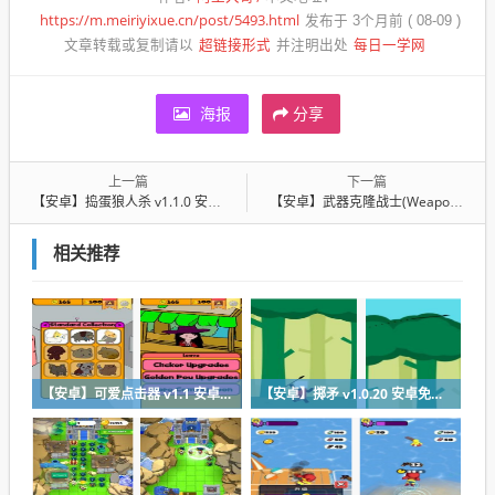
https://m.meiriyixue.cn/post/5493.html
发布于 3个月前 ( 08-09 )
超链接形式
每日一学网
文章转载或复制请以
并注明出处
海报
分享
上一篇
下一篇
【安卓】捣蛋狼人杀 v1.1.0 安卓免费版
【安卓】武器克隆战士(Weapon Cloner) v2.1 安卓免费版
相关推荐
【安卓】可爱点击器 v1.1 安卓最新版下载
【安卓】掷矛 v1.0.20 安卓免费在线玩