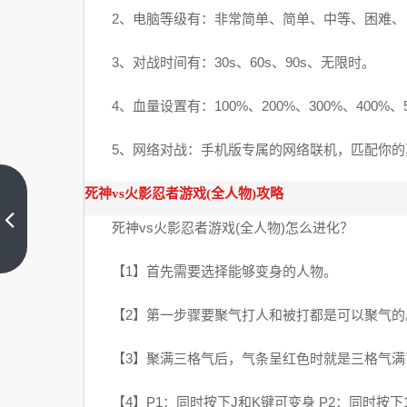
2、电脑等级有：非常简单、简单、中等、困难、
3、对战时间有：30s、60s、90s、无限时。
4、血量设置有：100%、200%、300%、400%、
5、网络对战：手机版专属的网络联机，匹配你的
死神vs火影忍者游戏(全人物)攻略
【安
卓】
死神vs火影忍者游戏(全人物)怎么进化？
逃亡
上一
篇
吧
【1】首先需要选择能够变身的人物。
v1.10
【2】第一步骤要聚气打人和被打都是可以聚气的
安卓
免费
【3】聚满三格气后，气条呈红色时就是三格气满
版下
载
【4】P1：同时按下J和K键可变身 P2：同时按下