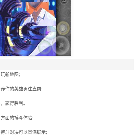
玩新地图;
养你的英雄勇往直前;
手，赢得胜利。
方面的搏斗体验;
种搏斗对决可以圆满展示;