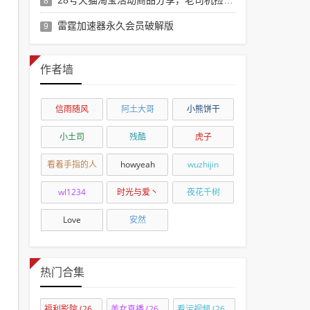
8
雷霆加速器永久会员破解版
9
作者墙
信雨随风
阿土大哥
小熊饼干
小土司
残酷
虎子
看着手指的人
howyeah
wuzhijin
wl1234
时光与爱丶
夜花千树
Love
安然
热门合集
福利影院
(2690)
美女直播
(2690)
看污视频
(2655)