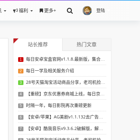
讯
福利
更多+
登陆
站长推荐
热门文章
每日安卓宝盒官网v1.1.8.最新版，集合安卓破解软件于一体，新增全网搜索引擎
1
每日一学及相关服务介绍
2
28号天猫淘宝活动商品分享，老司机捡漏必备
3
【重磅】京东优惠券商城上线，每日京东券，搜京东有优惠的商品
4
时隔一年，每日影院再次重磅更新
5
【安卓/苹果】AG美剧v1.1.132去广告版，看最新最全美剧选这个就行了！
6
【安卓】酷我音乐v9.3.6.2破解版，解锁vip，无损音乐想下就下！
7
28号天猫淘宝活动商品分享，老司机捡漏必备