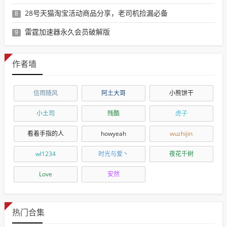
28号天猫淘宝活动商品分享，老司机捡漏必备
8
雷霆加速器永久会员破解版
9
作者墙
信雨随风
阿土大哥
小熊饼干
小土司
残酷
虎子
看着手指的人
howyeah
wuzhijin
wl1234
时光与爱丶
夜花千树
Love
安然
热门合集