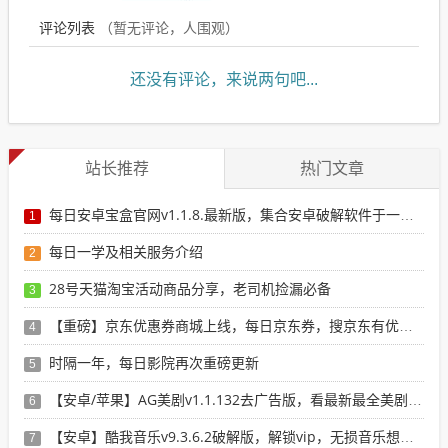
评论列表
（暂无评论，
人围观）
还没有评论，来说两句吧...
站长推荐
热门文章
每日安卓宝盒官网v1.1.8.最新版，集合安卓破解软件于一体，新增全网搜索引擎
1
每日一学及相关服务介绍
2
28号天猫淘宝活动商品分享，老司机捡漏必备
3
【重磅】京东优惠券商城上线，每日京东券，搜京东有优惠的商品
4
时隔一年，每日影院再次重磅更新
5
【安卓/苹果】AG美剧v1.1.132去广告版，看最新最全美剧选这个就行了！
6
【安卓】酷我音乐v9.3.6.2破解版，解锁vip，无损音乐想下就下！
7