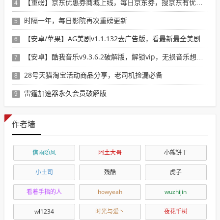
【重磅】京东优惠券商城上线，每日京东券，搜京东有优惠的商品
4
时隔一年，每日影院再次重磅更新
5
【安卓/苹果】AG美剧v1.1.132去广告版，看最新最全美剧选这个就行了！
6
【安卓】酷我音乐v9.3.6.2破解版，解锁vip，无损音乐想下就下！
7
28号天猫淘宝活动商品分享，老司机捡漏必备
8
雷霆加速器永久会员破解版
9
作者墙
信雨随风
阿土大哥
小熊饼干
小土司
残酷
虎子
看着手指的人
howyeah
wuzhijin
wl1234
时光与爱丶
夜花千树