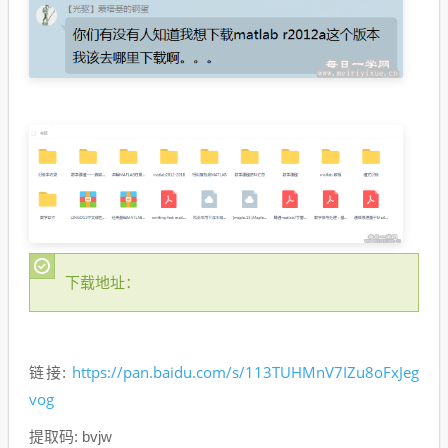
下载地址：
https://pan.baidu.com/s/113TUHMnV7IZu8oFxJeg
链接:
vog
提取码: bvjw