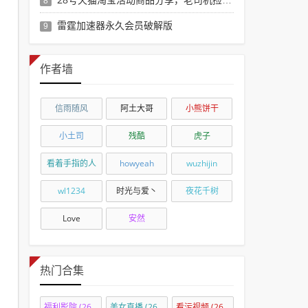
8
雷霆加速器永久会员破解版
9
作者墙
信雨随风
阿土大哥
小熊饼干
小土司
残酷
虎子
看着手指的人
howyeah
wuzhijin
wl1234
时光与爱丶
夜花千树
Love
安然
热门合集
福利影院
(2690)
美女直播
(2690)
看污视频
(2655)