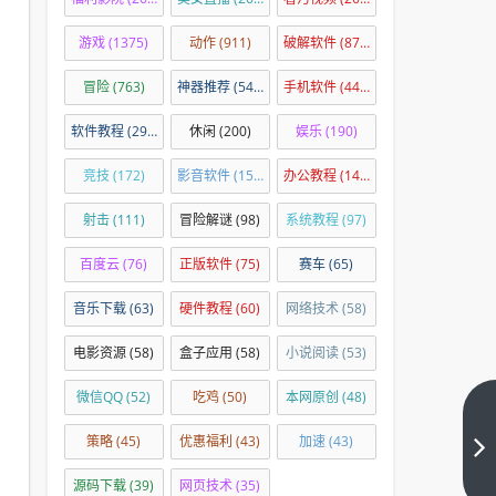
游戏
(1375)
动作
(911)
破解软件
(876)
冒险
(763)
神器推荐
(540)
手机软件
(449)
软件教程
(294)
休闲
(200)
娱乐
(190)
竞技
(172)
影音软件
(150)
办公教程
(144)
射击
(111)
冒险解谜
(98)
系统教程
(97)
百度云
(76)
正版软件
(75)
赛车
(65)
音乐下载
(63)
硬件教程
(60)
网络技术
(58)
电影资源
(58)
盒子应用
(58)
小说阅读
(53)
微信QQ
(52)
吃鸡
(50)
本网原创
(48)
Google
策略
(45)
优惠福利
(43)
加速
(43)
Chrome
将逐步
下一篇
源码下载
(39)
网页技术
(35)