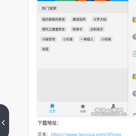
【盒
子应
下载地址：
用】
上一
https://www.lanzous.com/i95nixi
蓝奏：