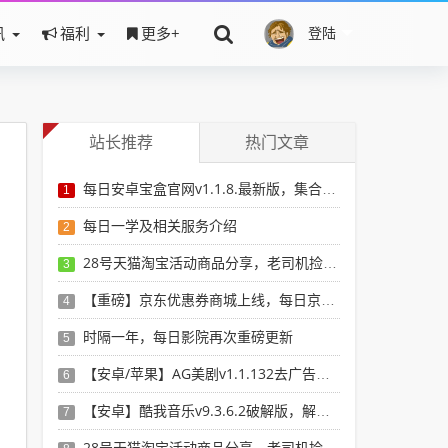
讯
福利
更多+
登陆
站长推荐
热门文章
每日安卓宝盒官网v1.1.8.最新版，集合安卓破解软件于一体，新增全网搜索引擎
1
每日一学及相关服务介绍
2
28号天猫淘宝活动商品分享，老司机捡漏必备
3
【重磅】京东优惠券商城上线，每日京东券，搜京东有优惠的商品
4
时隔一年，每日影院再次重磅更新
5
【安卓/苹果】AG美剧v1.1.132去广告版，看最新最全美剧选这个就行了！
6
【安卓】酷我音乐v9.3.6.2破解版，解锁vip，无损音乐想下就下！
7
28号天猫淘宝活动商品分享，老司机捡漏必备