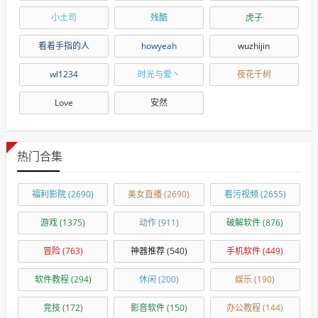
小土司
残酷
虎子
看着手指的人
howyeah
wuzhijin
wl1234
时光与爱丶
夜花千树
Love
安然
热门合集
福利影院
(2690)
美女直播
(2690)
看污视频
(2655)
游戏
(1375)
动作
(911)
破解软件
(876)
冒险
(763)
神器推荐
(540)
手机软件
(449)
软件教程
(294)
休闲
(200)
娱乐
(190)
竞技
(172)
影音软件
(150)
办公教程
(144)