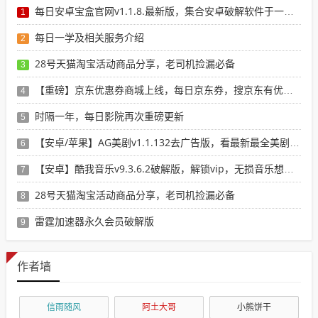
每日安卓宝盒官网v1.1.8.最新版，集合安卓破解软件于一体，新增全网搜索引擎
1
每日一学及相关服务介绍
2
28号天猫淘宝活动商品分享，老司机捡漏必备
3
【重磅】京东优惠券商城上线，每日京东券，搜京东有优惠的商品
4
时隔一年，每日影院再次重磅更新
5
【安卓/苹果】AG美剧v1.1.132去广告版，看最新最全美剧选这个就行了！
6
【安卓】酷我音乐v9.3.6.2破解版，解锁vip，无损音乐想下就下！
7
28号天猫淘宝活动商品分享，老司机捡漏必备
8
雷霆加速器永久会员破解版
9
作者墙
信雨随风
阿土大哥
小熊饼干