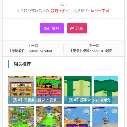
06 )
超链接形式
每日一学网
文章转载或复制请以
并注明出处
海报
分享
上一篇
下一篇
【电脑软件】Adobe Acrobat Pro DC v2020.009.20063 中文特别版
【安卓】卓聚app v1.0.9最新版去除全部广告，蓝奏网盘搜索神器，全网音乐、资料、app下载
相关推荐
【安卓】可爱点击器 v1.1 安卓最新版下载
【安卓】掷矛 v1.0.20 安卓免费在线玩