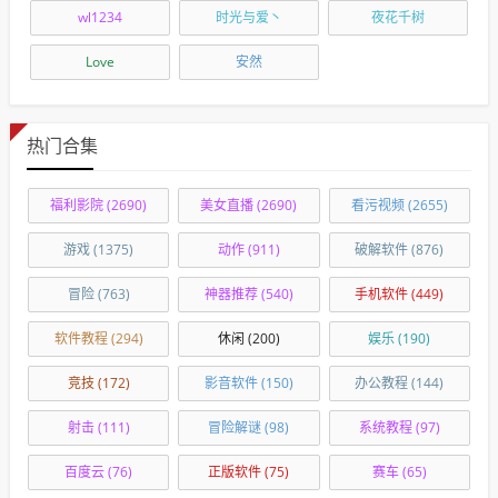
wl1234
时光与爱丶
夜花千树
Love
安然
热门合集
福利影院
(2690)
美女直播
(2690)
看污视频
(2655)
游戏
(1375)
动作
(911)
破解软件
(876)
冒险
(763)
神器推荐
(540)
手机软件
(449)
软件教程
(294)
休闲
(200)
娱乐
(190)
竞技
(172)
影音软件
(150)
办公教程
(144)
射击
(111)
冒险解谜
(98)
系统教程
(97)
百度云
(76)
正版软件
(75)
赛车
(65)