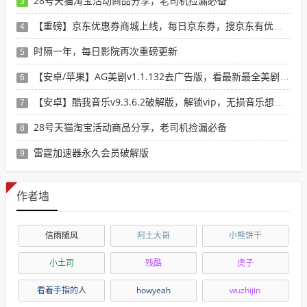
28号天猫淘宝活动商品分享，老司机捡漏必备
3
【重磅】京东优惠券商城上线，每日京东券，搜京东有优惠的商品
4
时隔一年，每日影院再次重磅更新
5
【安卓/苹果】AG美剧v1.1.132去广告版，看最新最全美剧选这个就行了！
6
【安卓】酷我音乐v9.3.6.2破解版，解锁vip，无损音乐想下就下！
7
28号天猫淘宝活动商品分享，老司机捡漏必备
8
雷霆加速器永久会员破解版
9
作者墙
信雨随风
阿土大哥
小熊饼干
小土司
残酷
虎子
看着手指的人
howyeah
wuzhijin