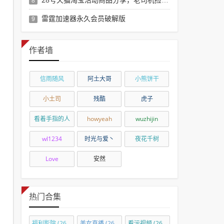
8
雷霆加速器永久会员破解版
9
作者墙
信雨随风
阿土大哥
小熊饼干
小土司
残酷
虎子
看着手指的人
howyeah
wuzhijin
wl1234
时光与爱丶
夜花千树
Love
安然
热门合集
福利影院
(2690)
美女直播
(2690)
看污视频
(2655)