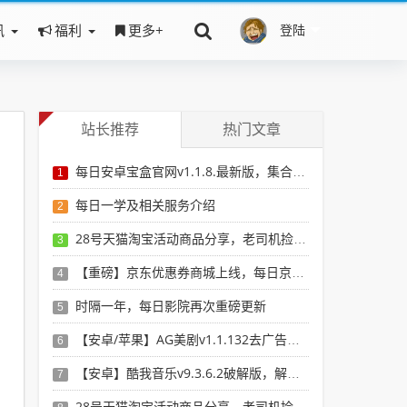
讯
福利
更多+
登陆
站长推荐
热门文章
每日安卓宝盒官网v1.1.8.最新版，集合安卓破解软件于一体，新增全网搜索引擎
1
每日一学及相关服务介绍
2
28号天猫淘宝活动商品分享，老司机捡漏必备
3
【重磅】京东优惠券商城上线，每日京东券，搜京东有优惠的商品
4
时隔一年，每日影院再次重磅更新
5
【安卓/苹果】AG美剧v1.1.132去广告版，看最新最全美剧选这个就行了！
6
【安卓】酷我音乐v9.3.6.2破解版，解锁vip，无损音乐想下就下！
7
28号天猫淘宝活动商品分享，老司机捡漏必备