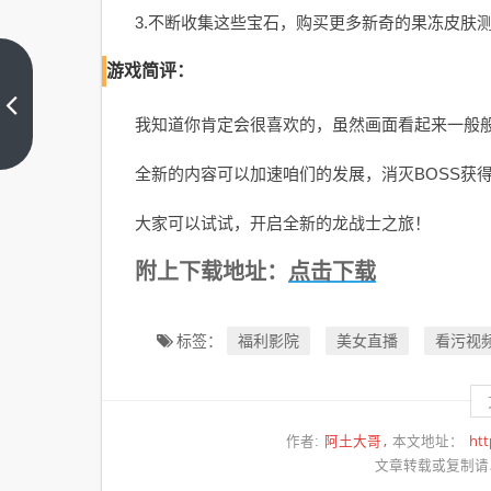
3.不断收集这些宝石，购买更多新奇的果冻皮肤
游戏简评：
【安
卓】
我知道你肯定会很喜欢的，虽然画面看起来一般
没病
上一
篇
跑两
全新的内容可以加速咱们的发展，消灭BOSS获
步
v1.30
大家可以试试，开启全新的龙战士之旅！
安卓
点击下载
附上下载地址：
免费
版
福利影院
美女直播
看污视
标签：
阿土大哥
htt
作者:
本文地址：
文章转载或复制请