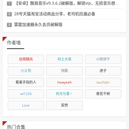
【安卓】酷我音乐v9.3.6.2破解版，解锁vip，无损音乐想下就下！
7
28号天猫淘宝活动商品分享，老司机捡漏必备
8
雷霆加速器永久会员破解版
9
作者墙
信雨随风
阿土大哥
小熊饼干
小土司
残酷
虎子
看着手指的人
howyeah
wuzhijin
wl1234
时光与爱丶
夜花千树
Love
安然
热门合集