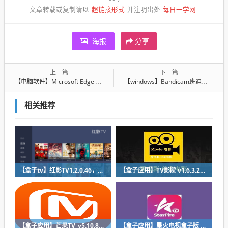
超链接形式
每日一学网
文章转载或复制请以
并注明出处
海报
分享
上一篇
下一篇
【电脑软件】Microsoft Edge v86.0.622.68 绿色增强版本
【windows】Bandicam班迪录屏最新 v4.6.5.1757绿色免安装已授权vip版
相关推荐
【盒子tv】红影TV1.2.0.46，无广告版智能电视盒子影视
【盒子应用】TV影院 v1.6.3.2，智能电视上免费看全网影视的软件
【盒子应用】芒果TV_v5.10.801.383.3.DBEI_TVAPP.0.0_Release最新去广告版，非vip破解
【盒子应用】星火电视盒子版 v2.0.1.6，免费完全无广告版