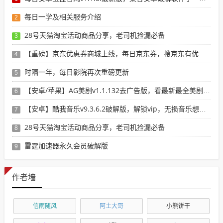
每日一学及相关服务介绍
2
28号天猫淘宝活动商品分享，老司机捡漏必备
3
【重磅】京东优惠券商城上线，每日京东券，搜京东有优惠的商品
4
时隔一年，每日影院再次重磅更新
5
【安卓/苹果】AG美剧v1.1.132去广告版，看最新最全美剧选这个就行了！
6
【安卓】酷我音乐v9.3.6.2破解版，解锁vip，无损音乐想下就下！
7
28号天猫淘宝活动商品分享，老司机捡漏必备
8
雷霆加速器永久会员破解版
9
作者墙
信雨随风
阿土大哥
小熊饼干